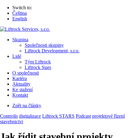
Switch to:
Čeština
English
Skupina
Společnosti skupiny
Liftrock Development, s.r.o.
Lidé
Tým Liftrock
Liftrock Stars
O společnosti
Kariéra
Aktuality
Ke stažení
Kontakt
Zpět na články
Controlis
digitalizace
Liftrock STARS
Podcast
projektové řízení
stavebnictvi
Jak řídit stavební projekty