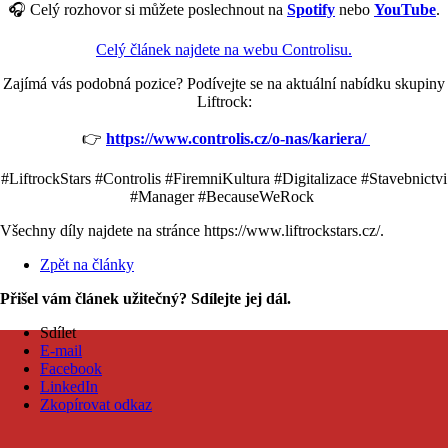
🎧 Celý rozhovor si můžete poslechnout na
Spotify
nebo
YouTube
.
Celý článek najdete na webu Controlisu.
Zajímá vás podobná pozice? Podívejte se na aktuální nabídku skupiny
Liftrock:
👉
https://www.controlis.cz/o-nas/kariera/
#LiftrockStars #Controlis #FiremniKultura #Digitalizace #Stavebnictvi
#Manager #BecauseWeRock
Všechny díly najdete na stránce https://www.liftrockstars.cz/.
Zpět na články
Přišel vám článek užitečný? Sdílejte jej dál.
Sdílet
E-mail
Facebook
LinkedIn
Zkopírovat odkaz