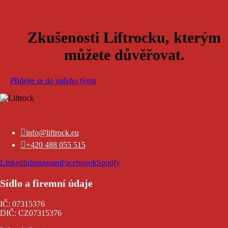
Zkušenosti Liftrocku, kterým
můžete důvěřovat.
Přidejte se do našeho týmu

info@liftrock.eu

+420 488 055 515
LinkedIn
Instagram
Faceboook
Spotify
Sídlo a firemní údaje
IČ: 07315376
DIČ: CZ07315376