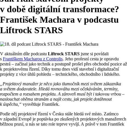
v době digitální transformace?
František Machara v podcastu
Liftrock STARS
V aktuálním díle podcastu
Liftrock STARS
jsme si povídali
s
Františkem Macharou z Controlis
. Jeho profesní cesta je opravdu
pestrá – začínal jako technik a postupně prošel přes obchodní pozice až
k projektovému řízení. Díky tomu dnes vidí stavební i digitalizační
projekty z více úhlů pohledu – technického, obchodního i lidského.
„Projektový manažer je něco jako tlumočník mezi světem zákazníka
a světem dodavatele. Hledá rovnováhu mezi očekáváním, termíny,
rozpočtem a rozsahem projektu. A zároveň musí být i takovou vrbou –
naslouchat oběma stranám a najít cestu, jak projekt dotáhnout
k úspěchu,“
vysvětluje František.
Podle něj projektové řízení v Česku stále hledá své místo. Zatímco
v západní Evropě je poptávka po zkušených projektových manažerech
běžnou praxí, u nás se tato role teprve vyvíjí. A právě v tom František