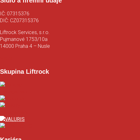
Sídlo a firemní údaje
IČ: 07315376
DIČ: CZ07315376
Liftrock Services, s.r.o.
Pujmanové 1753/10a
14000 Praha 4 – Nusle
Mapa
Skupina Liftrock
Kariéra