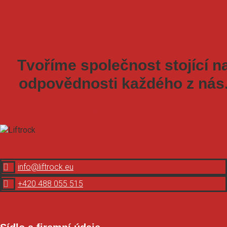
Tvoříme společnost stojící n
odpovědnosti každého z nás
Přidejte se do našeho týmu

info@liftrock.eu

+420 488 055 515
LinkedIn
Instagram
Faceboook
Spotify