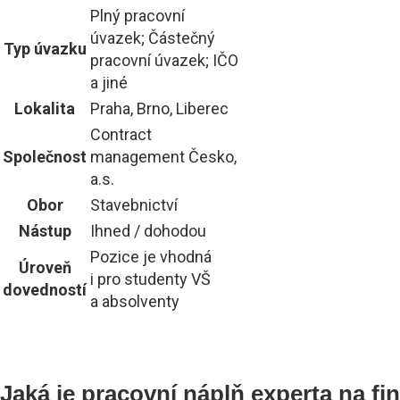
Plný pracovní
úvazek; Částečný
Typ úvazku
pracovní úvazek; IČO
a jiné
Lokalita
Praha, Brno, Liberec
Contract
Společnost
management Česko,
a.s.
Obor
Stavebnictví
Nástup
Ihned / dohodou
Pozice je vhodná
Úroveň
i pro studenty VŠ
dovedností
a absolventy
Jaká je pracovní náplň experta na fi