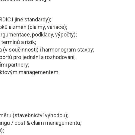
IC i jiné standardy);
oků a změn (claimy, variace);
argumentace, podklady, výpočty);
termínů a rizik;
 (v součinnosti) i harmonogram stavby;
portů pro jednání a rozhodování;
ími partnery;
ojektovým managementem.
ěru (stavebnictví výhodou);
llingu / cost & claim managementu;
);