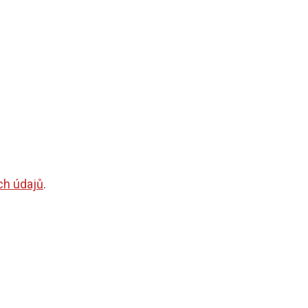
ch údajů
.