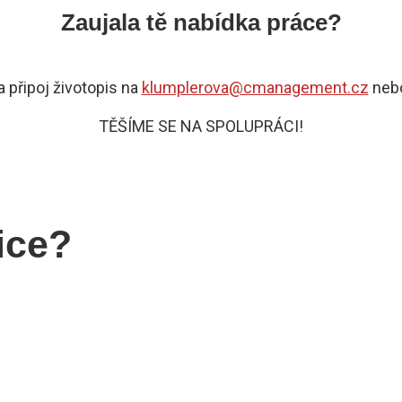
Zaujala tě nabídka práce?
a připoj životopis na
klumplerova@cmanagement.cz
nebo
TĚŠÍME SE NA SPOLUPRÁCI!
ice?