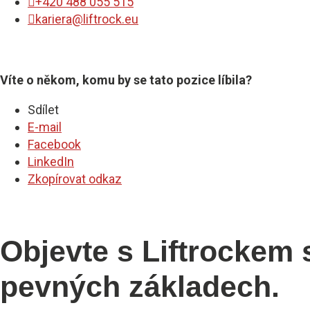

+420 488 055 515

kariera@liftrock.eu
Víte o někom, komu by se tato pozice líbila?
Sdílet
E-mail
Facebook
LinkedIn
Zkopírovat odkaz
Objevte s Liftrockem 
pevných základech.