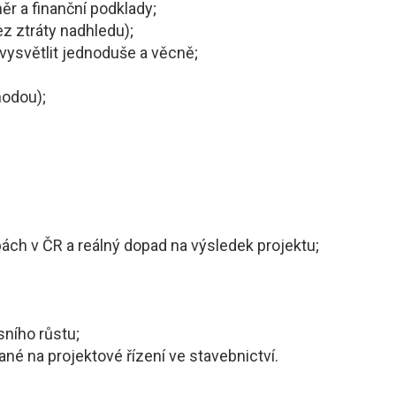
ěr a finanční podklady;
ez ztráty nadhledu);
vysvětlit jednoduše a věcně;
hodou);
ch v ČR a reálný dopad na výsledek projektu;
sního růstu;
ané na projektové řízení ve stavebnictví.