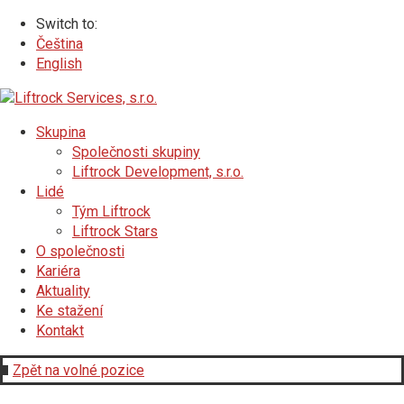
Switch to:
Čeština
English
Skupina
Společnosti skupiny
Liftrock Development, s.r.o.
Lidé
Tým Liftrock
Liftrock Stars
O společnosti
Kariéra
Aktuality
Ke stažení
Kontakt
Zpět na volné pozice