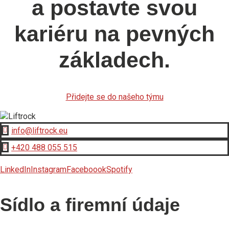
a postavte svou
kariéru na pevných
základech.
Přidejte se do našeho týmu
info@liftrock.eu

+420 488 055 515

LinkedIn
Instagram
Faceboook
Spotify
Sídlo a firemní údaje