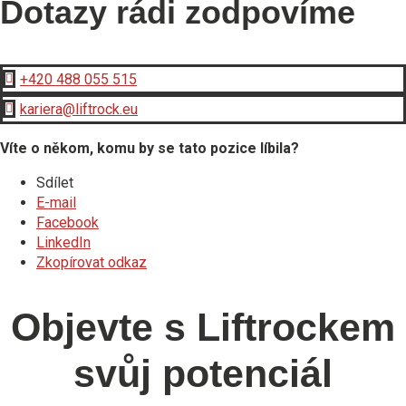
Dotazy rádi zodpovíme
+420 488 055 515

kariera@liftrock.eu

Víte o někom, komu by se tato pozice líbila?
Sdílet
E-mail
Facebook
LinkedIn
Zkopírovat odkaz
Objevte s Liftrockem
svůj potenciál