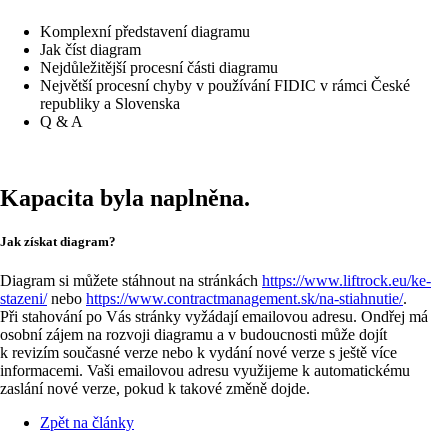
Komplexní představení diagramu
Jak číst diagram
Nejdůležitější procesní části diagramu
Největší procesní chyby v používání FIDIC v rámci České
republiky a Slovenska
Q & A
Kapacita byla naplněna.
Jak získat diagram?
Diagram si můžete stáhnout na stránkách
https://www.liftrock.eu/ke-
stazeni/
nebo
https://www.contractmanagement.sk/na-stiahnutie/
.
Při stahování po Vás stránky vyžádají emailovou adresu. Ondřej má
osobní zájem na rozvoji diagramu a v budoucnosti může dojít
k revizím současné verze nebo k vydání nové verze s ještě více
informacemi. Vaši emailovou adresu využijeme k automatickému
zaslání nové verze, pokud k takové změně dojde.
Zpět na články