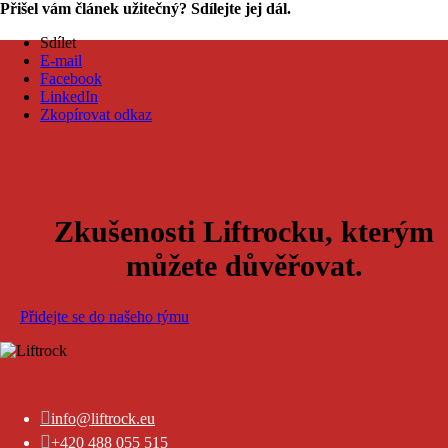
Přišel vám článek užitečný? Sdílejte jej dál.
Sdílet
E-mail
Facebook
LinkedIn
Zkopírovat odkaz
Zkušenosti Liftrocku, kterým
můžete důvěřovat.
Přidejte se do našeho týmu

info@liftrock.eu

+420 488 055 515