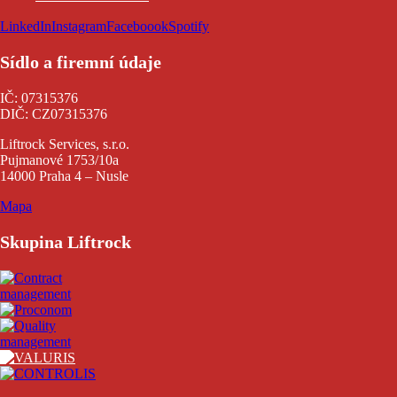
LinkedIn
Instagram
Faceboook
Spotify
Sídlo a firemní údaje
IČ: 07315376
DIČ: CZ07315376
Liftrock Services, s.r.o.
Pujmanové 1753/10a
14000 Praha 4 – Nusle
Mapa
Skupina Liftrock