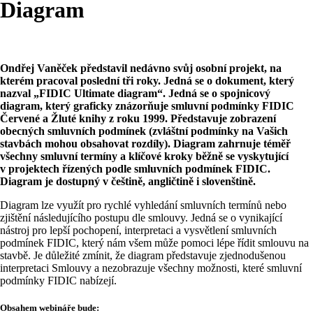
Diagram
Ondřej Vaněček představil nedávno svůj osobní projekt, na
kterém pracoval poslední tři roky. Jedná se o dokument, který
nazval „FIDIC Ultimate diagram“. Jedná se o spojnicový
diagram, který graficky znázorňuje smluvní podmínky FIDIC
Červené a Žluté knihy z roku 1999. Představuje zobrazení
obecných smluvních podmínek (zvláštní podmínky na Vašich
stavbách mohou obsahovat rozdíly). Diagram zahrnuje téměř
všechny smluvní termíny a klíčové kroky běžně se vyskytující
v projektech řízených podle smluvních podmínek FIDIC.
Diagram je dostupný v češtině, angličtině i slovenštině.
Diagram lze využít pro rychlé vyhledání smluvních termínů nebo
zjištění následujícího postupu dle smlouvy. Jedná se o vynikající
nástroj pro lepší pochopení, interpretaci a vysvětlení smluvních
podmínek FIDIC, který nám všem může pomoci lépe řídit smlouvu na
stavbě. Je důležité zmínit, že diagram představuje zjednodušenou
interpretaci Smlouvy a nezobrazuje všechny možnosti, které smluvní
podmínky FIDIC nabízejí.
Obsahem webináře bude: