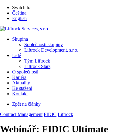
Switch to:
Čeština
English
Skupina
Společnosti skupiny
Liftrock Development, s.r.o.
Lidé
Tým Liftrock
Liftrock Stars
O společnosti
Kariéra
Aktuality
Ke stažení
Kontakt
Zpět na články
Contract Management
FIDIC
Liftrock
Webinář: FIDIC Ultimate