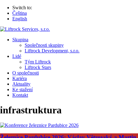
Switch to:
Čeština
English
Skupina
Společnosti skupiny
Liftrock Development, s.r.o.
Lidé
Tým Liftrock
Liftrock Stars
O společnosti
Kariéra
Aktuality
Ke stažení
Kontakt
infrastruktura
Železnice Pardubice 2026: Václav Větrovský a Martin