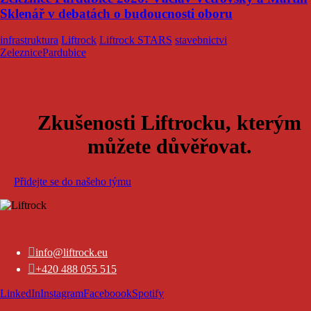
Sklenář v debatách o budoucnosti oboru
infrastruktura
Liftrock
Liftrock STARS
stavebnictvi
ZeleznicePardubice
Zkušenosti Liftrocku, kterým
můžete důvěřovat.
Přidejte se do našeho týmu

info@liftrock.eu

+420 488 055 515
LinkedIn
Instagram
Faceboook
Spotify